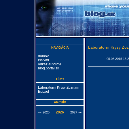
Laboratorní Krysy Zo
NAVIGÁCIA
domov
05.03.2015 15:
rss/xml
odkaz autorovi
blog.portal.sk
TÉMY
Laboratorní Krysy Zoznam
Epizód
ARCHÍV
2026
«« 2025
2027 »»